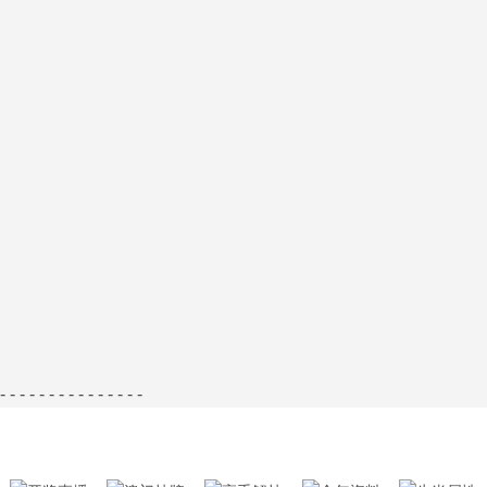
-
-
-
-
-
-
-
-
-
-
-
-
-
-
-