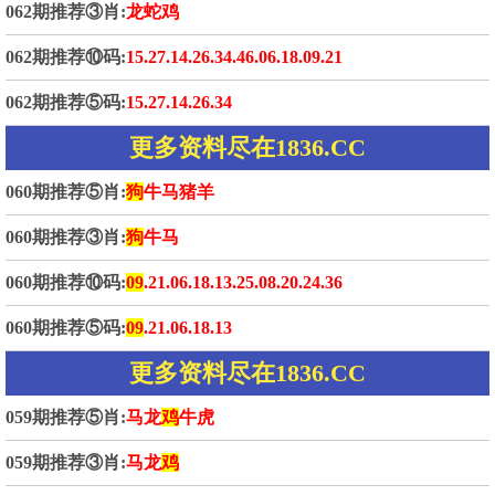
062期推荐③肖:
龙蛇鸡
062期推荐⑩码:
15.27.14.26.34.46.06.18.09.21
062期推荐⑤码:
15.27.14.26.34
更多资料尽在1836.CC
060期推荐⑤肖:
狗
牛马猪羊
060期推荐③肖:
狗
牛马
060期推荐⑩码:
09
.21.06.18.13.25.08.20.24.36
060期推荐⑤码:
09
.21.06.18.13
更多资料尽在1836.CC
059期推荐⑤肖:
马龙
鸡
牛虎
059期推荐③肖:
马龙
鸡