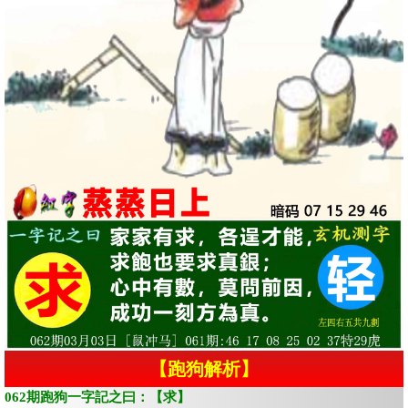
【跑狗解析】
062期跑狗一字記之曰：【求】