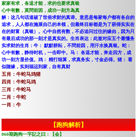
家家有求，各逞才能，求的也要求真银
心中有數，莫問前因，成功一刻方為真
解：这几句话道破了世俗求财的真谛。意思是每家每户都有各自的
追求，人人都在施展自己的本领，但最终目标都是为了获得实实在
在的财富（真银）。心中自然有数，不必追问过往的缘由，因为只
有最后成功的那一刻才是真实的。生肖表达：此签对应五个最懂务
实求财的生肖：牛： 默默耕耘，不問前因，用汗水换真银。蛇：
心中有數，静待时机，一击即中。马： 各逞才能，奔走四方，成
功一刻方显价值。鸡： 精打细算，求真务实，寸金必得。猪： 看
似随缘，实则福运到家，自有真财
五肖：牛蛇马鸡猪
四肖：牛蛇马鸡
三肖：牛蛇马
二肖：牛蛇
一肖：牛
【跑狗解析】
060期跑狗一字記之曰：【会】