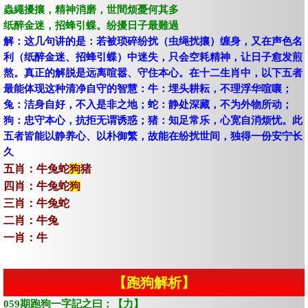
蟲繩擾攘，精神消磨，世間烦憂何其多
纸醉金迷，招蜂引蝶。纷擾日子最難過
解：这几句讲的是：若被琐碎纷扰（虫绳扰攘）缠身，又在声色名
利（纸醉金迷、招蜂引蝶）中迷失，只会空耗精神，让日子愈发煎
熬。真正的解脱是远离喧嚣、守住本心。在十二生肖中，以下五者
最能体现这种清净自守的智慧：牛：埋头耕耘，不理浮华喧嚷；
兔：洁身自好，不入是非之地；蛇：静处深藏，不为外物所动；
狗：忠守本心，抗拒无谓诱惑；猪：知足常乐，心宽自消烦忧。此
五者皆能以静养心、以朴御繁，故能在纷扰世间，独得一份安宁长
久
五肖：牛兔蛇
狗
猪
四肖：牛兔蛇
狗
三肖：牛兔蛇
二肖：牛兔
一肖：牛
【跑狗解析】
059期跑狗一字記之曰：【力】