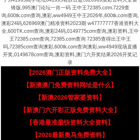
锋版,995澳门论坛一肖一码 王中王72385.cσm.7229查
询,600tk.cσm查询,澳彩,ww4949王中王2026年,600tk.cσm查询,
澳彩24码,626969澳门精准资料2023期 w47777777香港资料大
全,600TK.cσm查询,澳彩24码,0149775cσm查询,澳彩资料,王中
王72385.cσm查询,72385.cσm查询 72385查得出王中王
吗,72385cσm查询澳彩,600tk.com查询澳彩,ww4949现场直播
开奖,0149678cσm查询,澳彩资料,澳门六开奖结果2026开奖记
录
【2026澳门正版资料免费大全】
【新澳澳门免费资料网址是什么】
【新澳2026管家婆资料】
【新澳门六开彩正版免费资料大全】
【香港最准最快资料大全资料】
【2026最新奥马免费资料】