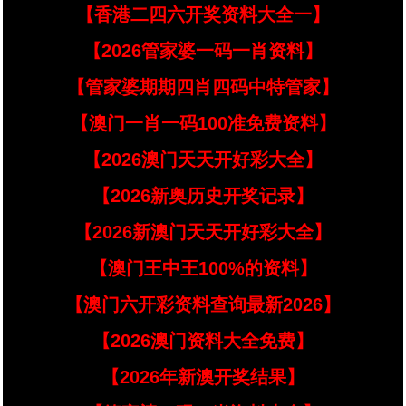
【香港二四六开奖资料大全一】
【2026管家婆一码一肖资料】
【管家婆期期四肖四码中特管家】
【澳门一肖一码100准免费资料】
【2026澳门天天开好彩大全】
【2026新奥历史开奖记录】
【2026新澳门天天开好彩大全】
【澳门王中王100%的资料】
【澳门六开彩资料查询最新2026】
【2026澳门资料大全免费】
【2026年新澳开奖结果】