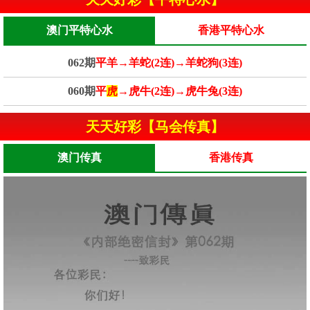
澳门平特心水
香港平特心水
062期
平羊→羊蛇(2连)→羊蛇狗(3连)
060期
平
虎
→虎牛(2连)→虎牛兔(3连)
天天好彩【马会传真】
澳门传真
香港传真