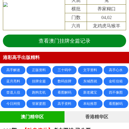
火烧
兔
横批
养家糊口
门数
04,02
六肖
龙鸡虎马猴羊
查看澳门挂牌全篇记录
港彩高手出版精料
高手解迷
正版资料
三十码中
文字资料
高手心水
蓝月亮料
挂牌全篇
数码挂牌
东城西就
金旺信箱
曾道人信
跑狗玄机
看图解码
新老藏宝
四不像图
今日闲情
管家婆图
高手资料
本站推荐
看图解码
澳门精华区
香港精华区