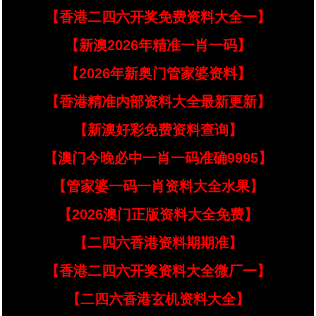
【香港二四六开奖免费资料大全一】
【新澳2026年精准一肖一码】
【2026年新奥门管家婆资料】
【香港精准内部资料大全最新更新】
【新澳好彩免费资料查询】
【澳门今晚必中一肖一码准确9995】
【管家婆一码一肖资料大全水果】
【2026澳门正版资料大全免费】
【二四六香港资料期期准】
【香港二四六开奖资料大全微厂一】
【二四六香港玄机资料大全】