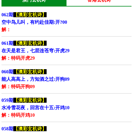
062期
【澳彩玄机诗】
空中鸟儿叫，有约赴佳期:开?00
解：
061期
【澳彩玄机诗】
在天是君王，七层连苍穹:开虎29
解：特码开虎29
060期
【澳彩玄机诗】
能人高高上，方知酒之过:开狗09
解：特码开狗09
059期
【澳彩玄机诗】
水冷雪花夜，回宫在十五:开鸡10
解：特码开鸡10
058期
【澳彩玄机诗】