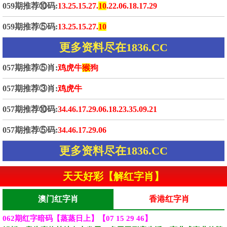
059期推荐⑩码:
13.25.15.27.
10
.22.06.18.17.29
059期推荐⑤码:
13.25.15.27.
10
更多资料尽在1836.CC
057期推荐⑤肖:
鸡虎牛
猴
狗
057期推荐③肖:
鸡虎牛
057期推荐⑩码:
34.46.17.29.06.18.23.35.09.21
057期推荐⑤码:
34.46.17.29.06
更多资料尽在1836.CC
天天好彩【解红字肖】
澳门红字肖
香港红字肖
062期红字暗码【蒸蒸日上】【07 15 29 46】