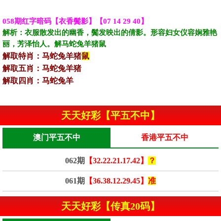
058期红字暗码【衣香鬓影】【07 14 29 40】
解析：衣服散发出的幽香，鬓发映出的倩影。形容妇女仪容娴雅艳
丽，芳泽怡人。解马蛇兔羊猪鼠‌‌
解取特肖：马蛇兔羊猪
鼠
解取五肖：马蛇兔羊猪
解取四肖：马蛇兔羊
天天好彩【平五不中】
澳门平五不中
香港平五不中
062期
【32.22.21.17.42】
？
061期
【36.38.12.29.45】
准
天天好彩【传真20码】