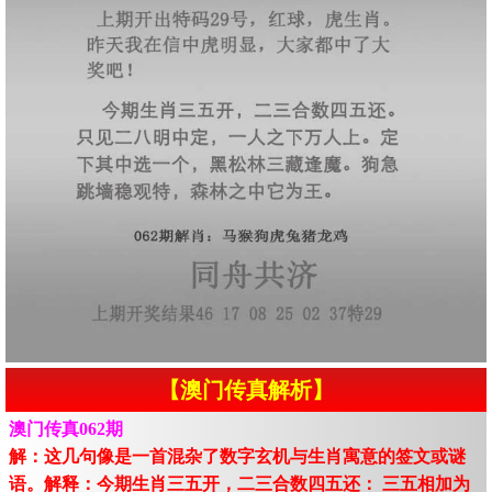
【澳门传真解析】
澳门传真062期
解：这几句像是一首混杂了数字玄机与生肖寓意的签文或谜
语。解释：今期生肖三五开，二三合数四五还： 三五相加为