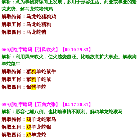
解析：意为事物持续向上发展，多用于形容生活、商业或事业的繁
荣态势。解马龙蛇猪狗鸡‌‌
解取特肖：马龙蛇猪狗鸡‌
解取五肖：马龙蛇猪狗
解取四肖：马龙蛇猪
060期红字暗码【引风吹火】【09 10 29 33】
解析：利用风来吹火，使火越烧越旺。比喻故意扩大事态。解猴狗
羊蛇鼠牛‌‌
解取特肖：猴
狗
羊蛇鼠牛‌
解取五肖：猴
狗
羊蛇鼠
解取四肖：猴
狗
羊蛇
059期红字暗码【五角六张】【04 17 20 31】
解析：形容七颠八倒。也比喻事情不顺利。解鸡羊龙蛇猴马‌‌
解取特肖：
鸡
‌羊龙蛇猴马‌
解取五肖：
鸡
‌羊龙蛇猴
解取四肖：
鸡
‌羊龙蛇